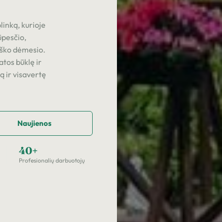
inką, kurioje
ūpesčio,
iško dėmesio.
atos būklę ir
ą ir visavertę
Naujienos
40+
Profesionalių darbuotojų