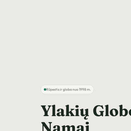
Rūpestis ir globa nuo 1998 m.
Ylakių Glob
Namai