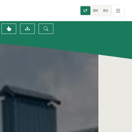
LT
EN
RU