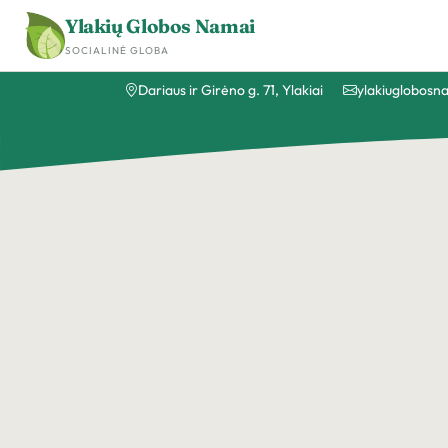
Ylakių Globos Namai
SOCIALINĖ GLOBA
Dariaus ir Girėno g. 71, Ylakiai
ylakiuglobos