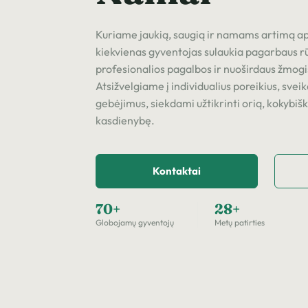
Kuriame jaukią, saugią ir namams artimą apl
kiekvienas gyventojas sulaukia pagarbaus r
profesionalios pagalbos ir nuoširdaus žmog
Atsižvelgiame į individualius poreikius, sveik
gebėjimus, siekdami užtikrinti orią, kokybišk
kasdienybę.
Kontaktai
70+
28+
Globojamų gyventojų
Metų patirties