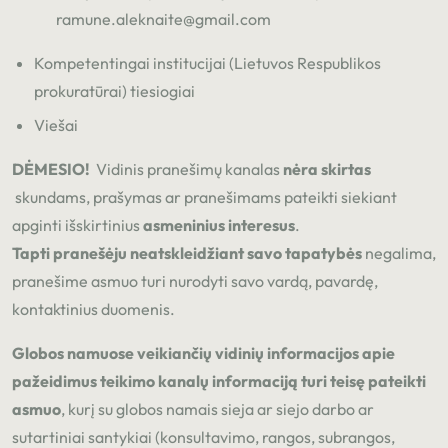
ramune.aleknaite@gmail.com
Kompetentingai institucijai (Lietuvos Respublikos
prokuratūrai) tiesiogiai
Viešai
DĖMESIO!
Vidinis pranešimų kanalas
nėra skirtas
skundams, prašymas ar pranešimams pateikti siekiant
apginti išskirtinius
asmeninius interesus
.
Tapti pranešėju neatskleidžiant savo tapatybės
negalima,
pranešime asmuo turi nurodyti savo vardą, pavardę,
kontaktinius duomenis.
Globos namuose veikiančių vidinių informacijos apie
pažeidimus teikimo kanalų informaciją turi teisę pateikti
asmuo
, kurį su globos namais sieja ar siejo darbo ar
sutartiniai santykiai (konsultavimo, rangos, subrangos,