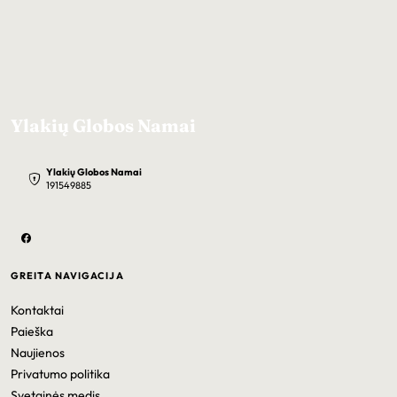
Ylakių Globos Namai
Ylakių Globos Namai
191549885
GREITA NAVIGACIJA
Kontaktai
Paieška
Naujienos
Privatumo politika
Svetainės medis