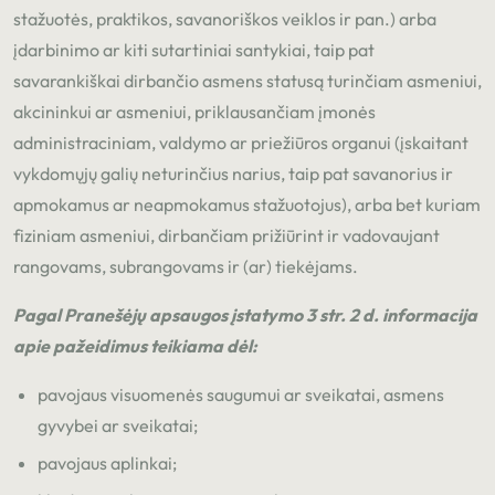
stažuotės, praktikos, savanoriškos veiklos ir pan.) arba
įdarbinimo ar kiti sutartiniai santykiai, taip pat
savarankiškai dirbančio asmens statusą turinčiam asmeniui,
akcininkui ar asmeniui, priklausančiam įmonės
administraciniam, valdymo ar priežiūros organui (įskaitant
vykdomųjų galių neturinčius narius, taip pat savanorius ir
apmokamus ar neapmokamus stažuotojus), arba bet kuriam
fiziniam asmeniui, dirbančiam prižiūrint ir vadovaujant
rangovams, subrangovams ir (ar) tiekėjams.
Pagal Pranešėjų apsaugos įstatymo 3 str. 2 d. informacija
apie pažeidimus teikiama dėl:
pavojaus visuomenės saugumui ar sveikatai, asmens
gyvybei ar sveikatai;
pavojaus aplinkai;