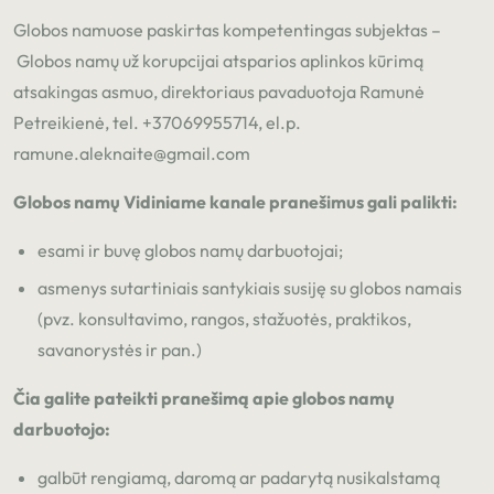
Globos namuose paskirtas kompetentingas subjektas –
Globos namų už korupcijai atsparios aplinkos kūrimą
atsakingas asmuo, direktoriaus pavaduotoja Ramunė
Petreikienė, tel. +37069955714, el.p.
ramune.aleknaite@gmail.com
Globos namų Vidiniame kanale pranešimus gali palikti:
esami ir buvę globos namų darbuotojai;
asmenys sutartiniais santykiais susiję su globos namais
(pvz. konsultavimo, rangos, stažuotės, praktikos,
savanorystės ir pan.)
Čia galite pateikti pranešimą apie globos namų
darbuotojo:
galbūt rengiamą, daromą ar padarytą nusikalstamą