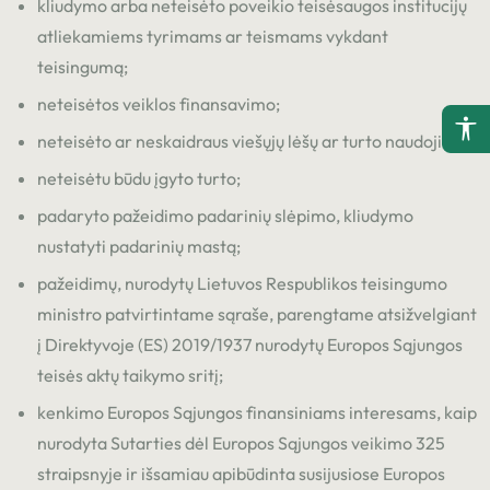
kliudymo arba neteisėto poveikio teisėsaugos institucijų
atliekamiems tyrimams ar teismams vykdant
teisingumą;
neteisėtos veiklos finansavimo;
neteisėto ar neskaidraus viešųjų lėšų ar turto naudojimo;
(Į
neteisėtu būdu įgyto turto;
P
padaryto pažeidimo padarinių slėpimo, kliudymo
(Į
nustatyti padarinių mastą;
P
pažeidimų, nurodytų Lietuvos Respublikos teisingumo
(Į
P
ministro patvirtintame sąraše, parengtame atsižvelgiant
į Direktyvoje (ES) 2019/1937 nurodytų Europos Sąjungos
(Į
P
teisės aktų taikymo sritį;
kenkimo Europos Sąjungos finansiniams interesams, kaip
nurodyta Sutarties dėl Europos Sąjungos veikimo 325
straipsnyje ir išsamiau apibūdinta susijusiose Europos