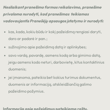
Nesilaikant pranešimo formos reikalavimo, pranešime
privaloma nurodyti, kad pranešimas teikiamas
vadovaujantis Pranešėjų apsaugos įstatymu ir nurodyti:
kas, kada, kokiu būdu ir kokį pažeidimą rengiasi daryti,
daro ar padarė ir pan.;
sužinojimo apie pažeidimą datą ir aplinkybes;
savo vardą, pavardę, asmens kodą arba gimimo datą,
jeigu asmens kodo neturi, darbovietę, kitus kontaktinius
duomenis;
jei įmanoma, pateikia bet kokius turimus dokumentus,
duomenis ar informaciją, atskleidžiančią galimo
pažeidimo požymius.
Informacija apie pažeidimus pateikiama raštu.