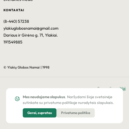
KONTAKTAI
(8-440) 57238
ylakiuglobosnamai@gmail.com
Dariaus ir Girėno g. 71, Ylakiai.
191549885
© Ylakių Globos Namai | 1998
Sprendimas
Vai
Mes naudojame slapukus
. Naršydami šioje svetainėje
sutinkate su privatumo politikoje nurodytais slapukais.
Gerai, supratau
Privatumo politika