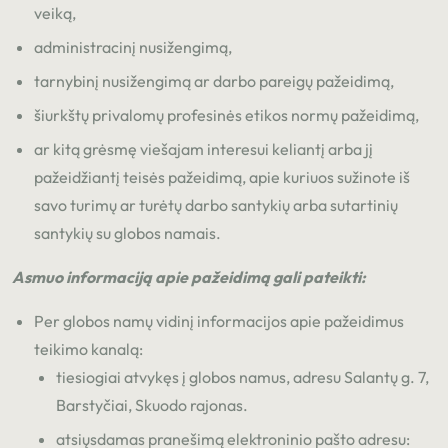
veiką,
administracinį nusižengimą,
tarnybinį nusižengimą ar darbo pareigų pažeidimą,
šiurkštų privalomų profesinės etikos normų pažeidimą,
ar kitą grėsmę viešajam interesui keliantį arba jį
pažeidžiantį teisės pažeidimą, apie kuriuos sužinote iš
savo turimų ar turėtų darbo santykių arba sutartinių
santykių su globos namais.
Asmuo informaciją apie pažeidimą gali pateikti:
Per globos namų vidinį informacijos apie pažeidimus
teikimo kanalą:
tiesiogiai atvykęs į globos namus, adresu Salantų g. 7,
Barstyčiai, Skuodo rajonas.
atsiųsdamas pranešimą elektroninio pašto adresu: