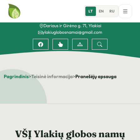
LT
EN
RU
Dariaus ir Girėno g. 71, Ylakiai
ylakiuglobosnamai@gmail.com
Pagrindinis
>
Teisinė informacija
>
Pranešėjų apsauga
VŠĮ Ylakių globos namų