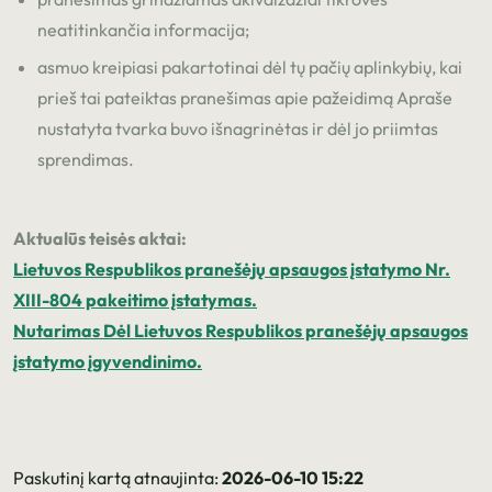
neatitinkančia informacija;
asmuo kreipiasi pakartotinai dėl tų pačių aplinkybių, kai
prieš tai pateiktas pranešimas apie pažeidimą Apraše
nustatyta tvarka buvo išnagrinėtas ir dėl jo priimtas
sprendimas.
Aktualūs teisės aktai:
Lietuvos Respublikos pranešėjų apsaugos įstatymo Nr.
XIII-804 pakeitimo įstatymas.
Nutarimas Dėl Lietuvos Respublikos pranešėjų apsaugos
įstatymo įgyvendinimo.
Paskutinį kartą atnaujinta:
2026-06-10 15:22