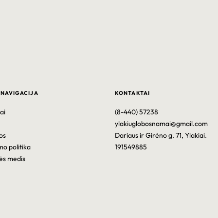
 NAVIGACIJA
KONTAKTAI
ai
(8-440) 57238
ylakiuglobosnamai@gmail.com
os
Dariaus ir Girėno g. 71, Ylakiai.
mo politika
191549885
ės medis