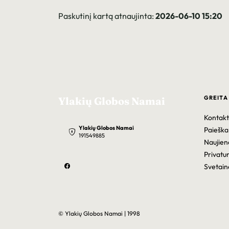
Paskutinį kartą atnaujinta:
2026-06-10 15:20
GREITA
Ylakių Globos Namai
Kontakt
Ylakių Globos Namai
Paieška
191549885
Naujien
Privatu
Svetain
© Ylakių Globos Namai | 1998