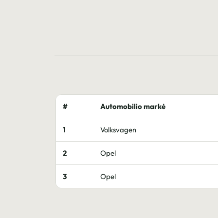
#
Automobilio markė
1
Volksvagen
2
Opel
3
Opel