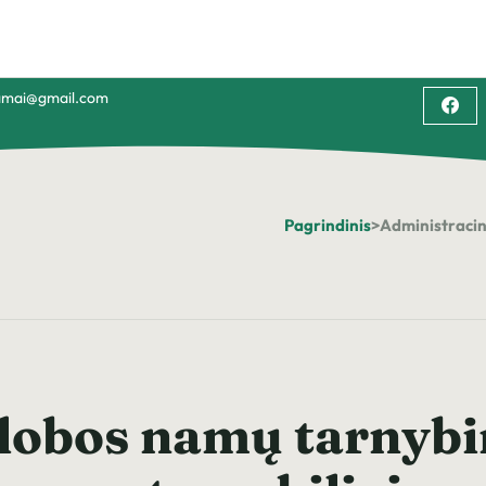
namai@gmail.com
Pagrindinis
>
Administracin
lobos namų tarnybin