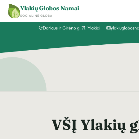
Ylakių Globos Namai
SOCIALINĖ GLOBA
Dariaus ir Girėno g. 71, Ylakiai
ylakiuglobos
VŠĮ Ylakių g