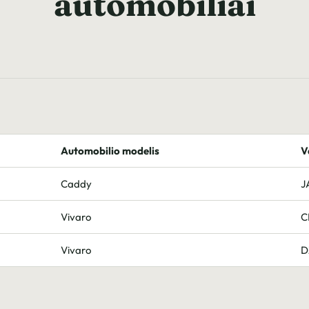
automobiliai
Automobilio modelis
V
Caddy
J
Vivaro
C
Vivaro
D