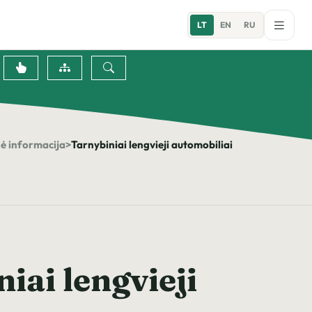
LT
EN
RU
ė informacija
>
Tarnybiniai lengvieji automobiliai
iai lengvieji