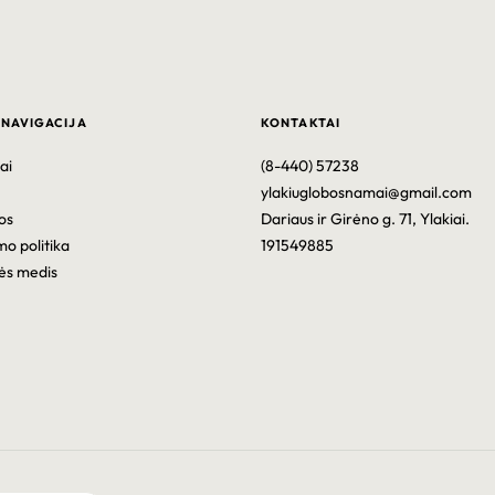
 NAVIGACIJA
KONTAKTAI
ai
(8-440) 57238
ylakiuglobosnamai@gmail.com
os
Dariaus ir Girėno g. 71, Ylakiai.
mo politika
191549885
ės medis