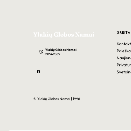
GREITA
Ylakių Globos Namai
Kontakt
Ylakių Globos Namai
Paieška
191549885
Naujien
Privatu
Svetain
© Ylakių Globos Namai | 1998