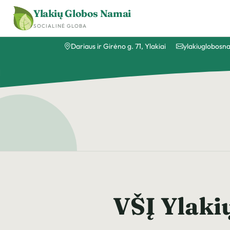
Ylakių Globos Namai
SOCIALINĖ GLOBA
Dariaus ir Girėno g. 71, Ylakiai
ylakiuglobos
VŠĮ Ylakių