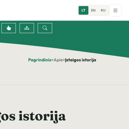
LT
EN
RU
Pagrindinis
>
Apie
>
Įstaigos istorija
os istorija