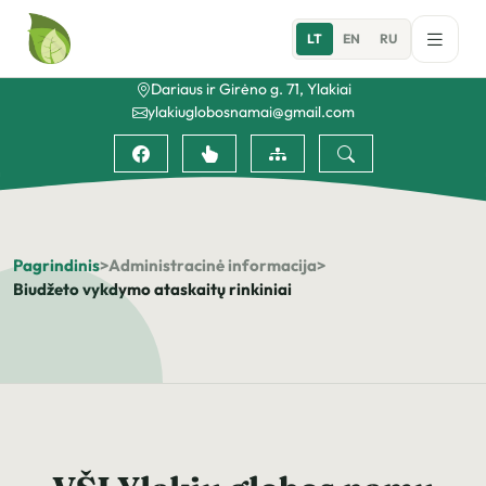
LT
EN
RU
Dariaus ir Girėno g. 71, Ylakiai
ylakiuglobosnamai@gmail.com
Pagrindinis
>
Administracinė informacija
>
Biudžeto vykdymo ataskaitų rinkiniai