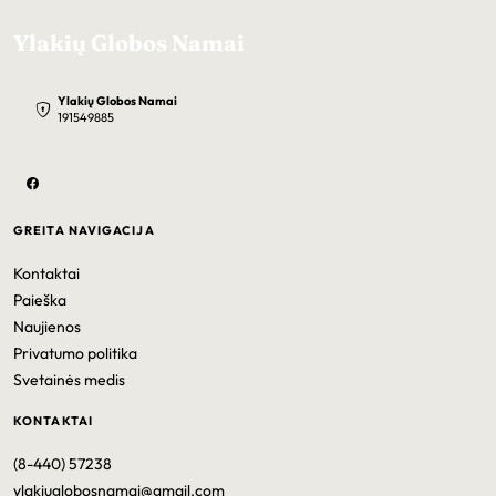
Ylakių Globos Namai
Ylakių Globos Namai
191549885
GREITA NAVIGACIJA
Kontaktai
Paieška
Naujienos
Privatumo politika
Svetainės medis
KONTAKTAI
(8-440) 57238
ylakiuglobosnamai@gmail.com