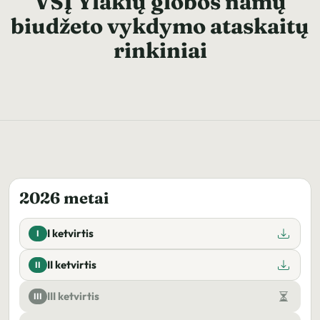
VŠĮ Ylakių globos namų
biudžeto vykdymo ataskaitų
rinkiniai
2026 metai
I ketvirtis
I
II ketvirtis
II
III ketvirtis
III