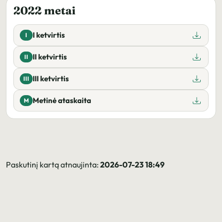
2022 metai
I ketvirtis
I
II ketvirtis
II
III ketvirtis
III
Metinė ataskaita
M
Paskutinį kartą atnaujinta:
2026-07-23 18:49