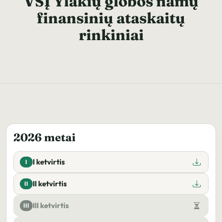
VŠĮ Ylakių globos namų
finansinių ataskaitų
rinkiniai
2026 metai
I ketvirtis
I
II ketvirtis
II
III ketvirtis
III