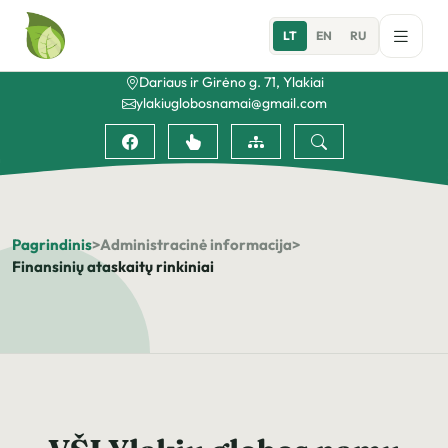
LT
EN
RU
Dariaus ir Girėno g. 71, Ylakiai
ylakiuglobosnamai@gmail.com
Pagrindinis
>
Administracinė informacija
>
Finansinių ataskaitų rinkiniai