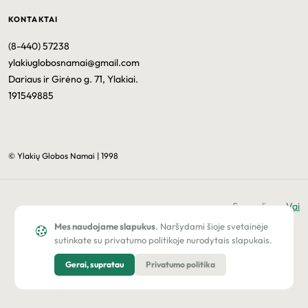
KONTAKTAI
(8-440) 57238
ylakiuglobosnamai@gmail.com
Dariaus ir Girėno g. 71, Ylakiai.
191549885
© Ylakių Globos Namai | 1998
Sprendimas
Vai
Mes naudojame slapukus
. Naršydami šioje svetainėje
sutinkate su privatumo politikoje nurodytais slapukais.
Gerai, supratau
Privatumo politika