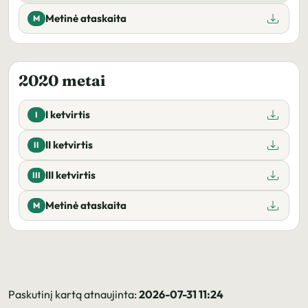
Metinė ataskaita
M
2020 metai
I ketvirtis
I
II ketvirtis
II
III ketvirtis
III
Metinė ataskaita
M
Paskutinį kartą atnaujinta:
2026-07-31 11:24