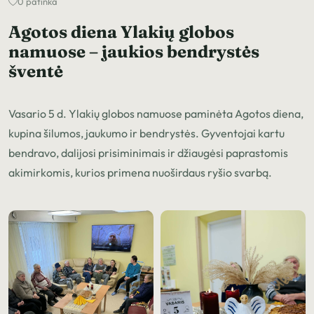
0 patinka
Agotos diena Ylakių globos
namuose – jaukios bendrystės
šventė
Vasario 5 d. Ylakių globos namuose paminėta Agotos diena,
kupina šilumos, jaukumo ir bendrystės. Gyventojai kartu
bendravo, dalijosi prisiminimais ir džiaugėsi paprastomis
akimirkomis, kurios primena nuoširdaus ryšio svarbą.