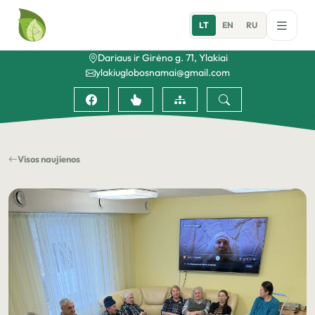
LT
EN
RU
Dariaus ir Girėno g. 71, Ylakiai
ylakiuglobosnamai@gmail.com
Visos naujienos