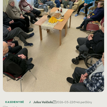
Julius Vaičiulis
2026-03-22
46 peržiūrų
KASDIENYBĖ
J