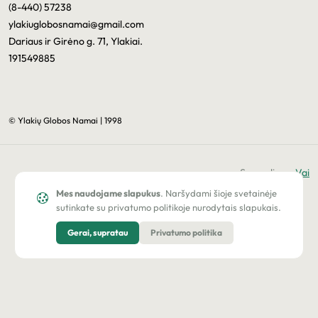
(8-440) 57238
ylakiuglobosnamai@gmail.com
Dariaus ir Girėno g. 71, Ylakiai.
191549885
© Ylakių Globos Namai | 1998
Sprendimas
Vai
Mes naudojame slapukus
. Naršydami šioje svetainėje
sutinkate su privatumo politikoje nurodytais slapukais.
Gerai, supratau
Privatumo politika