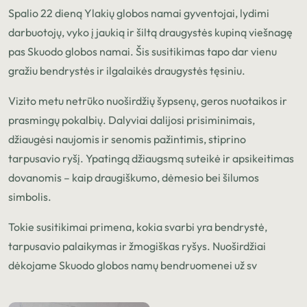
Spalio 22 dieną Ylakių globos namai gyventojai, lydimi
darbuotojų, vyko į jaukią ir šiltą draugystės kupiną viešnagę
pas Skuodo globos namai. Šis susitikimas tapo dar vienu
gražiu bendrystės ir ilgalaikės draugystės tęsiniu.
Vizito metu netrūko nuoširdžių šypsenų, geros nuotaikos ir
prasmingų pokalbių. Dalyviai dalijosi prisiminimais,
džiaugėsi naujomis ir senomis pažintimis, stiprino
tarpusavio ryšį. Ypatingą džiaugsmą suteikė ir apsikeitimas
dovanomis – kaip draugiškumo, dėmesio bei šilumos
simbolis.
Tokie susitikimai primena, kokia svarbi yra bendrystė,
tarpusavio palaikymas ir žmogiškas ryšys. Nuoširdžiai
dėkojame Skuodo globos namų bendruomenei už sv