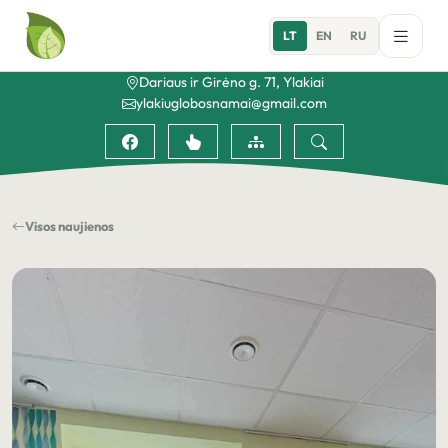
LT
EN
RU
Dariaus ir Girėno g. 71, Ylakiai
ylakiuglobosnamai@gmail.com
Visos naujienos