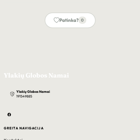
Patinka?
0
Ylakių Globos Namai
Ylakių Globos Namai
191549885
GREITA NAVIGACIJA