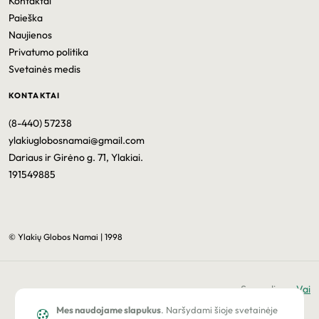
Kontaktai
Paieška
Naujienos
Privatumo politika
Svetainės medis
KONTAKTAI
(8-440) 57238
ylakiuglobosnamai@gmail.com
Dariaus ir Girėno g. 71, Ylakiai.
191549885
© Ylakių Globos Namai | 1998
Sprendimas
Vai
Mes naudojame slapukus
. Naršydami šioje svetainėje