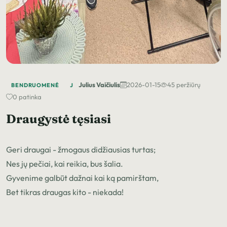
Julius Vaičiulis
2026-01-15
45 peržiūrų
BENDRUOMENĖ
J
0 patinka
Draugystė tęsiasi
Geri draugai - žmogaus didžiausias turtas;
Nes jų pečiai, kai reikia, bus šalia.
Gyvenime galbūt dažnai kai ką pamirštam,
Bet tikras draugas kito - niekada!