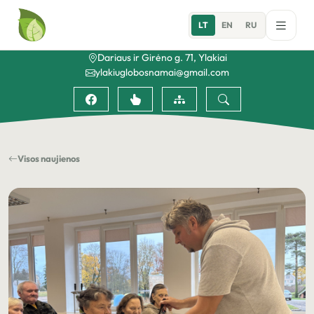
LT
EN
RU
Dariaus ir Girėno g. 71, Ylakiai
ylakiuglobosnamai@gmail.com
Visos naujienos