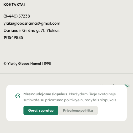
KONTAKTAI
(8-440) 57238
ylakiuglobosnamai@gmail.com
Dariaus ir Girėno g. 71, Ylakiai.
191549885
© Ylakių Globos Namai | 1998
Sprendimas
Vai
Mes naudojame slapukus
. Naršydami šioje svetainėje
sutinkate su privatumo politikoje nurodytais slapukais.
Gerai, supratau
Privatumo politika