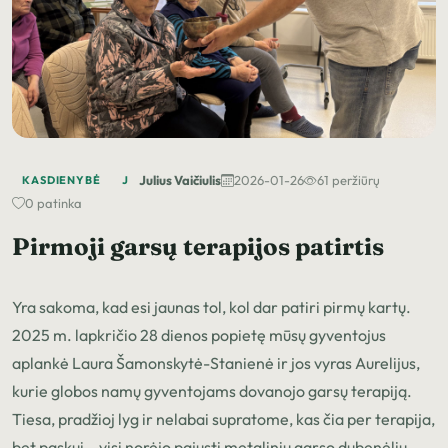
Julius Vaičiulis
2026-01-26
61 peržiūrų
KASDIENYBĖ
J
0 patinka
Pirmoji garsų terapijos patirtis
Yra sakoma, kad esi jaunas tol, kol dar patiri pirmų kartų.
2025 m. lapkričio 28 dienos popietę mūsų gyventojus
aplankė Laura Šamonskytė-Stanienė ir jos vyras Aurelijus,
kurie globos namų gyventojams dovanojo garsų terapiją.
Tiesa, pradžioj lyg ir nelabai supratome, kas čia per terapija,
bet paskui – visi norėjo pajusti metalinių garso dubenėlių