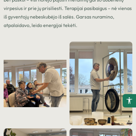
virpesius ir prie jų prisiliesti. Terapijai pasibaigus – nė vienas
iš gyventojų nebeskubėjo iš salės. Garsas nuramino,
atpalaidavo, leido energijai tekėti.
(Į
P
(Į
P