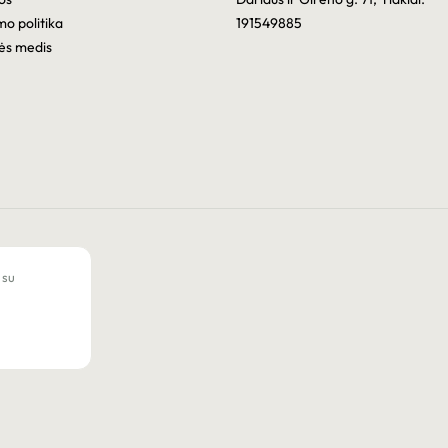
mo politika
191549885
ės medis
 su