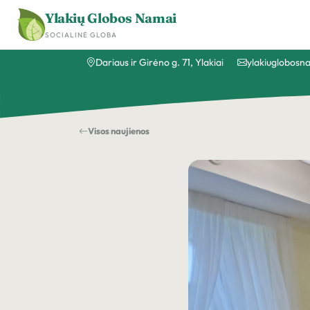
Ylakių Globos Namai
SOCIALINĖ GLOBA
Dariaus ir Girėno g. 71, Ylakiai
ylakiuglobos
Visos naujienos