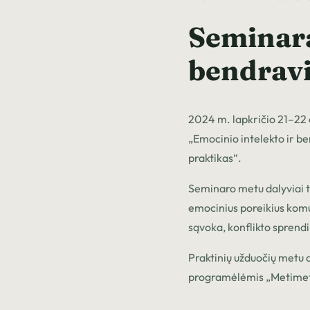
Seminara
bendravi
2024 m. lapkričio 21–22
„Emocinio intelekto ir b
praktikas“.
Seminaro metu dalyviai to
emocinius poreikius komu
sąvoka, konflikto sprendi
Praktinių užduočių metu da
programėlėmis „Metimet