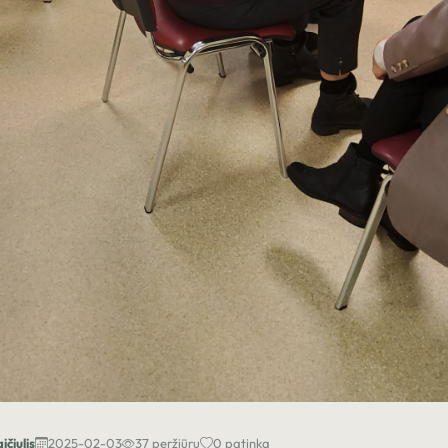
ičiulis
2025-02-03
37 peržiūrų
0 patinka