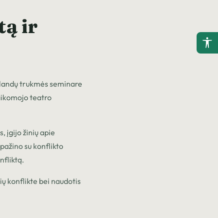
ą ir
(Į
P
valandų trukmės seminare
(Į
P
aikomojo teatro
(Į
P
 įgijo žinių apie
(Į
pažino su konflikto
P
nfliktą.
ių konflikte bei naudotis