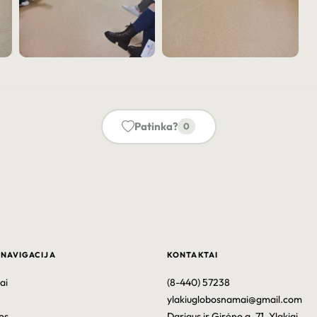
Patinka?
0
 NAVIGACIJA
KONTAKTAI
ai
(8-440) 57238
ylakiuglobosnamai@gmail.com
os
Dariaus ir Girėno g. 71, Ylakiai.