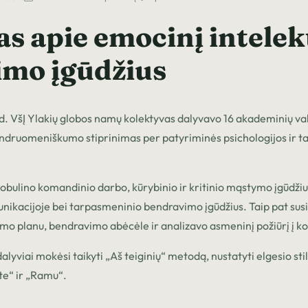
s apie emocinį intelekt
mo įgūdžius
 d. VšĮ Ylakių globos namų kolektyvas dalyvavo 16 akademinių 
endruomeniškumo stiprinimas per patyriminės psichologijos ir t
bulino komandinio darbo, kūrybinio ir kritinio mąstymo įgūdžius,
nikacijoje bei tarpasmeninio bendravimo įgūdžius. Taip pat susi
mo planu, bendravimo abėcėle ir analizavo asmeninį požiūrį į ko
lyviai mokėsi taikyti „Aš teiginių“ metodą, nustatyti elgesio stil
e“ ir „Ramu“.