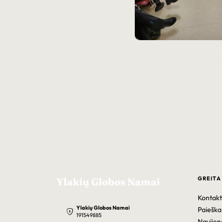
GREITA
Ylakių Globos Namai
Kontakt
Ylakių Globos Namai
Paieška
191549885
Naujien