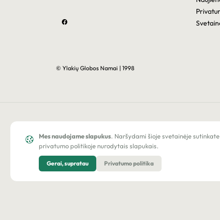
Privatu
Svetain
© Ylakių Globos Namai | 1998
Mes naudojame slapukus
. Naršydami šioje svetainėje sutinkate
privatumo politikoje nurodytais slapukais.
Gerai, supratau
Privatumo politika