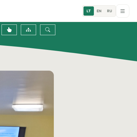
LT
EN
RU