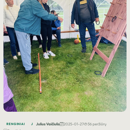
Julius Vaičiulis
2025-01-27
36 peržiūrų
RENGINIAI
J