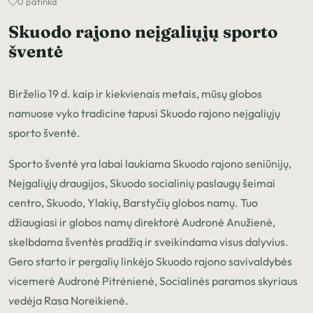
0 patinka
Skuodo rajono neįgaliųjų sporto
šventė
Birželio 19 d. kaip ir kiekvienais metais, mūsų globos
namuose vyko tradicine tapusi Skuodo rajono neįgaliųjų
sporto šventė.
Sporto šventė yra labai laukiama Skuodo rajono seniūnijų,
Neįgaliųjų draugijos, Skuodo socialinių paslaugų šeimai
centro, Skuodo, Ylakių, Barstyčių globos namų. Tuo
džiaugiasi ir globos namų direktorė Audronė Anužienė,
skelbdama šventės pradžią ir sveikindama visus dalyvius.
Gero starto ir pergalių linkėjo Skuodo rajono savivaldybės
vicemerė Audronė Pitrėnienė, Socialinės paramos skyriaus
vedėja Rasa Noreikienė.