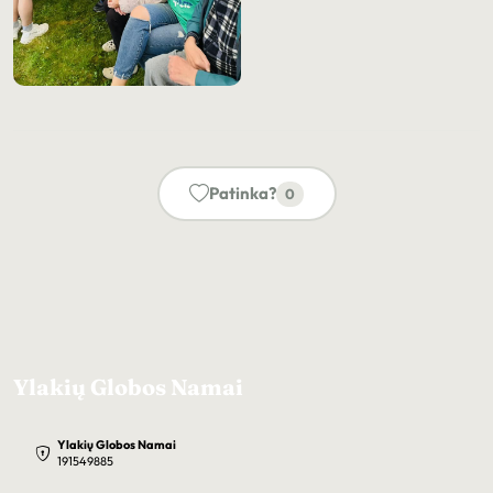
Patinka?
0
Ylakių Globos Namai
Ylakių Globos Namai
191549885