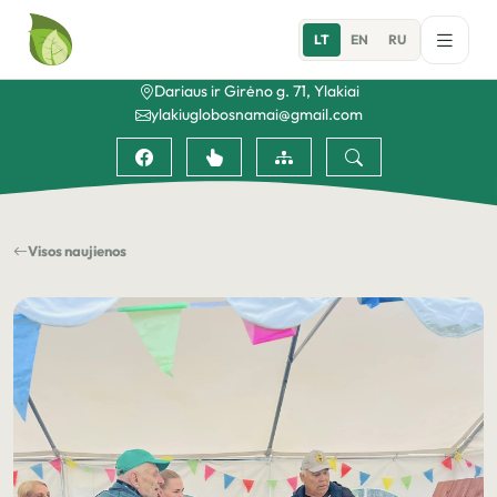
LT
EN
RU
Dariaus ir Girėno g. 71, Ylakiai
ylakiuglobosnamai@gmail.com
Visos naujienos