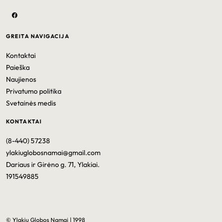
GREITA NAVIGACIJA
Kontaktai
Paieška
Naujienos
Privatumo politika
Svetainės medis
KONTAKTAI
(8-440) 57238
ylakiuglobosnamai@gmail.com
Dariaus ir Girėno g. 71, Ylakiai.
191549885
© Ylakių Globos Namai | 1998